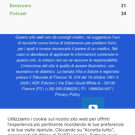
Benessere
31
Podcast
24
Questo sito web non dà consigli medici, né suggerisce l’uso
di tecniche come forma di trattamento per problemi fisici,
per i quali è invece necessario il parere di un medico. Nel
caso si decidesse di applicare le informazioni contenute in
questo sito, lo stesso non se ne assume le responsabilità.
L’intenzione del sito è quella di essere illustrativo, non
esortativo né didattico. La testata Vita e Salute è registrata
presso il Tribunale di Firenze: N. 519 del 19 ottobre 1951 ©
2026 | ADV Edizioni | Via Ellen Gould White 8 – 50139
Firenze (FI) | (+39) 055-5386230 | P.I. 15660341007 |
Privacy Policy
Utilizziamo i cookie sul nostro sito web per offrirti
l'esperienza più pertinente ricordando le tue preferenze
Vita e Salute web è
e le tue visite ripetute. Cliccando su "Accetta tutto",