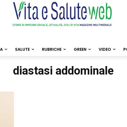
TA
SALUTE
RUBRICHE
GREEN
VIDEO
P
diastasi addominale