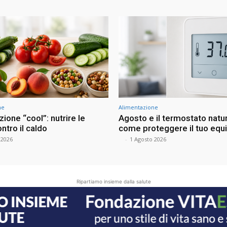
ne
Alimentazione
ione “cool”: nutrire le
Agosto e il termostato natur
ontro il caldo
come proteggere il tuo equi
 2026
⠀
-
1 Agosto 2026
Ripartiamo insieme dalla salute