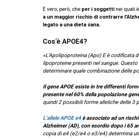
È vero, però, che
per i soggetti
nei quali è
a un maggior rischio di contrarre l’Alzh
legato a una dieta sana.
Cos’è APOE4?
«L’Apolipoproteina (Apo) E è codificata d
lipoproteine presenti nel sangue. Questo 
determinare quale combinazione delle pos
Il gene APOE esiste in tre differenti form
presente nel 60% della popolazione gen
quindi 2 possibili forme alleliche delle 3 
L’allele APOE e4
è associato ad un risch
Alzheimer (AD), con esordio dopo i 65 an
copia di e4 (e2/e4 o e3/e4) determina un