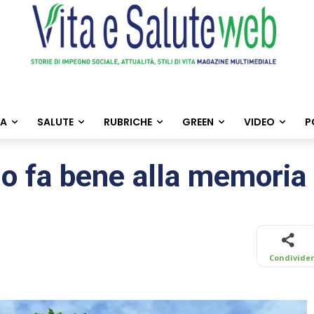
TA
SALUTE
RUBRICHE
GREEN
VIDEO
P
ano fa bene alla memoria
Condivide