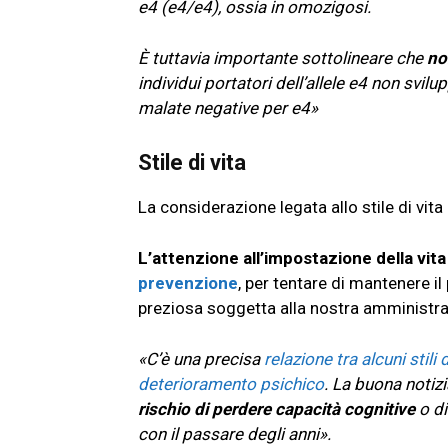
e4 (e4/e4), ossia in omozigosi.
È tuttavia importante sottolineare che
non
individui portatori dell’allele e4 non svi
malate negative per e4»
Stile di vita
La considerazione legata allo stile di vit
L’attenzione all’impostazione della vita
prevenzione
, per tentare di mantenere il
preziosa soggetta alla nostra amministr
«C’è una precisa
relazione tra alcuni stili 
deterioramento psichico
. La buona notizi
rischio di perdere capacità cognitive
o d
con il passare degli anni».