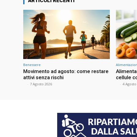
ARTICOLI RECENTI
Benessere
Alimentazio
Movimento ad agosto: come restare
Alimentaz
attivi senza rischi
cellule c
⠀
-
7 Agosto 2026
⠀
-
4 Agosto