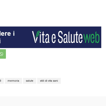
3
memoria
salute
stili di vita sani