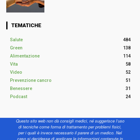
TEMATICHE
Salute
484
Green
138
Alimentazione
114
Vita
58
Video
52
Prevenzione cancro
51
Benessere
31
Podcast
24
Questo sito web non dà consigli medici, né suggerisce l’uso
di tecniche come forma di trattamento per problemi fisici,
per i quali è invece necessario il parere di un medico. Nel
caso si decidesse di applicare le informazioni contenute in