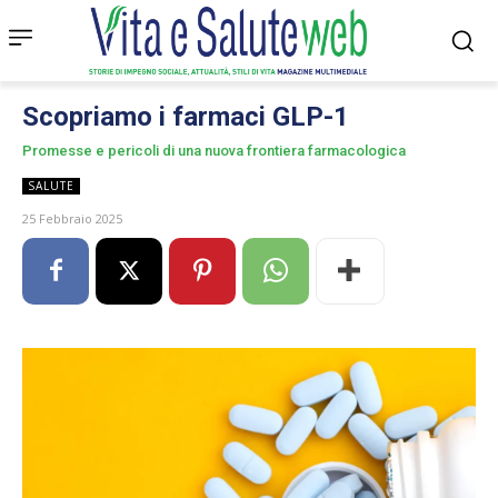
Scopriamo i farmaci GLP-1
Promesse e pericoli di una nuova frontiera farmacologica
SALUTE
25 Febbraio 2025