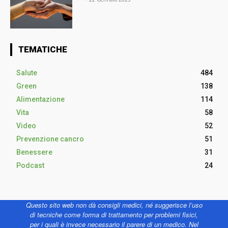
TEMATICHE
Salute
484
Green
138
Alimentazione
114
Vita
58
Video
52
Prevenzione cancro
51
Benessere
31
Podcast
24
Questo sito web non dà consigli medici, né suggerisce l’uso
di tecniche come forma di trattamento per problemi fisici,
per i quali è invece necessario il parere di un medico. Nel