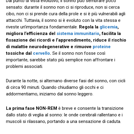
Dal punto di vista evolutivo, il sonno può sembrare poco
sensato: durante il sonno non ci si riproduce, non si cerca
cibo, non ci si prende cura della prole e si è più vulnerabili agli
attacchi. Tuttavia, il sonno si è evoluto con la vita stessa e
riveste un’importanza fondamentale.
Regola la
glicemia
,
migliora l’efficienza del
sistema immunitario
, facilita la
fissazione dei ricordi e l’apprendimento, riduce il rischio
di malattie neurodegenerative e rimuove
proteine
tossiche dal
cervello
.
Se il sonno non fosse così
importante, sarebbe stato più semplice non affrontare i
problemi associati.
Durante la notte, si alternano diverse fasi del sonno, con cicli
di circa 90 minuti. Quando chiudiamo gli occhi e ci
addormentiamo, iniziamo dal sonno leggero.
La prima fase NON-REM
è breve e consente la transizione
dallo stato di veglia al sonno: le onde cerebrali rallentano e i
muscoli si rilassano, portando a una sensazione di caduta.