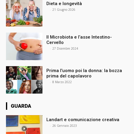
Dieta e longevità
⠀
-
21 Giugno 2026
Il Microbiota e l’asse Intestino-
Cervello
⠀
-
27 Dicembre 2024
Prima l’uomo poi la donna: la bozza
prima del capolavoro
⠀
-
8 Marzo 2022
GUARDA
Landart e comunicazione creativa
⠀
-
26 Gennaio 2023