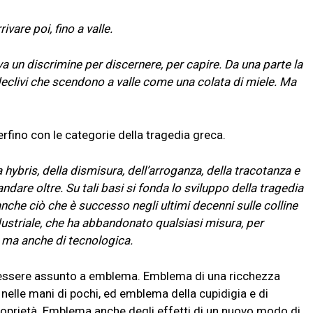
ivare poi, fino a valle.
 un discrimine per discernere, per capire. Da una parte la
 declivi che scendono a valle come una colata di miele. Ma
erfino con le categorie della tragedia greca.
 hybris, della dismisura, dell’arroganza, della tracotanza e
andare oltre. Su tali basi si fonda lo sviluppo della tragedia
anche ciò che è successo negli ultimi decenni sulle colline
ndustriale, che ha abbandonato qualsiasi misura, per
li ma anche di tecnologica.
ò essere assunto a emblema. Emblema di una ricchezza
nelle mani di pochi, ed emblema della cupidigia e di
 proprietà. Emblema anche degli effetti di un nuovo modo di