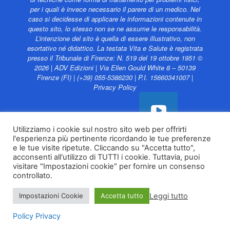
per i quali è invece necessario il parere di un medico. Nel
caso si decidesse di applicare le informazioni contenute in
questo sito, lo stesso non se ne assume le responsabilità.
L’intenzione del sito è quella di essere illustrativo, non
esortativo né didattico. La testata Vita e Salute è registrata
presso il Tribunale di Firenze: N. 519 del 19 ottobre 1951 ©
2026 | ADV Edizioni | Via Ellen Gould White 8 – 50139
Firenze (FI) | (+39) 055-5386230 | P.I. 15660341007 |
Privacy Policy
Utilizziamo i cookie sul nostro sito web per offrirti
l'esperienza più pertinente ricordando le tue preferenze
Vita e Salute web è
e le tue visite ripetute. Cliccando su "Accetta tutto",
sostenuto da
acconsenti all'utilizzo di TUTTI i cookie. Tuttavia, puoi
visitare "Impostazioni cookie" per fornire un consenso
controllato.
Leggi tutto
Impostazioni Cookie
Accetta tutto
Policy Privacy