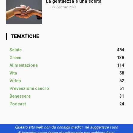
La gentilezza è una scelta
⠀
-
22 Gennaio 2023
TEMATICHE
Salute
484
Green
138
Alimentazione
114
Vita
58
Video
52
Prevenzione cancro
51
Benessere
31
Podcast
24
Questo sito web non dà consigli medici, né suggerisce l’uso
di tecniche come forma di trattamento per problemi fisici,