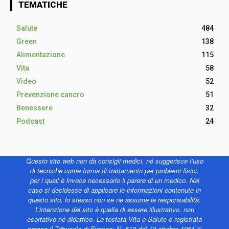
TEMATICHE
Salute
484
Green
138
Alimentazione
115
Vita
58
Video
52
Prevenzione cancro
51
Benessere
32
Podcast
24
Questo sito web non dà consigli medici, né suggerisce l’uso
di tecniche come forma di trattamento per problemi fisici,
per i quali è invece necessario il parere di un medico. Nel
caso si decidesse di applicare le informazioni contenute in
questo sito, lo stesso non se ne assume le responsabilità.
L’intenzione del sito è quella di essere illustrativo, non
esortativo né didattico. La testata Vita e Salute è registrata
presso il Tribunale di Firenze: N. 519 del 19 ottobre 1951 ©