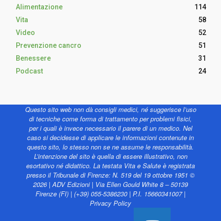
Alimentazione
114
Vita
58
Video
52
Prevenzione cancro
51
Benessere
31
Podcast
24
Questo sito web non dà consigli medici, né suggerisce l’uso
di tecniche come forma di trattamento per problemi fisici,
per i quali è invece necessario il parere di un medico. Nel
caso si decidesse di applicare le informazioni contenute in
questo sito, lo stesso non se ne assume le responsabilità.
L’intenzione del sito è quella di essere illustrativo, non
esortativo né didattico. La testata Vita e Salute è registrata
presso il Tribunale di Firenze: N. 519 del 19 ottobre 1951 ©
2026 | ADV Edizioni | Via Ellen Gould White 8 – 50139
Firenze (FI) | (+39) 055-5386230 | P.I. 15660341007 |
Privacy Policy