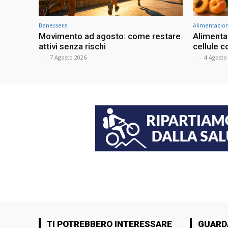
Benessere
Alimentazio
Movimento ad agosto: come restare
Alimentaz
attivi senza rischi
cellule c
⠀
-
7 Agosto 2026
⠀
-
4 Agosto
TI POTREBBERO INTERESSARE
GUARD