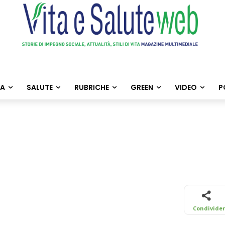
TA
SALUTE
RUBRICHE
GREEN
VIDEO
P
Condivide