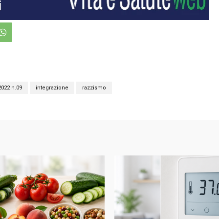
022 n.09
integrazione
razzismo