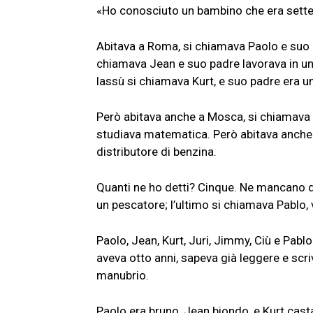
«Ho conosciuto un bambino che era sett
Abitava a Roma, si chiamava Paolo e suo p
chiamava Jean e suo padre lavorava in una
lassù si chiamava Kurt, e suo padre era u
Però abitava anche a Mosca, si chiamava 
studiava matematica. Però abitava anche
distributore di benzina.
Quanti ne ho detti? Cinque. Ne mancano d
un pescatore; l’ultimo si chiamava Pablo,
Paolo, Jean, Kurt, Juri, Jimmy, Ciù e Pa
aveva otto anni, sapeva già leggere e scri
manubrio.
Paolo era bruno, Jean biondo, e Kurt cast