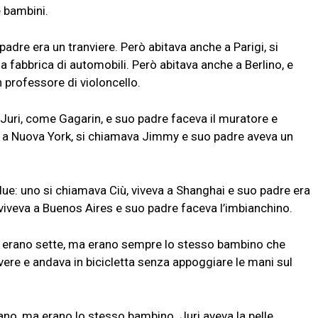
e bambini.
adre era un tranviere. Però abitava anche a Parigi, si
 fabbrica di automobili. Però abitava anche a Berlino, e
n professore di violoncello.
Juri, come Gagarin, e suo padre faceva il muratore e
 a Nuova York, si chiamava Jimmy e suo padre aveva un
ue: uno si chiamava Ciù, viveva a Shanghai e suo padre era
 viveva a Buenos Aires e suo padre faceva l’imbianchino.
blo erano sette, ma erano sempre lo stesso bambino che
vere e andava in bicicletta senza appoggiare le mani sul
ano, ma erano lo stesso bambino. Juri aveva la pelle