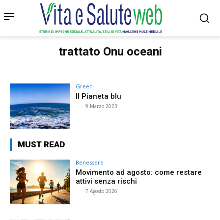
trattato Onu oceani
Green
Il Pianeta blu
⠀
-
9 Marzo 2023
MUST READ
Benessere
Movimento ad agosto: come restare
attivi senza rischi
⠀
-
7 Agosto 2026