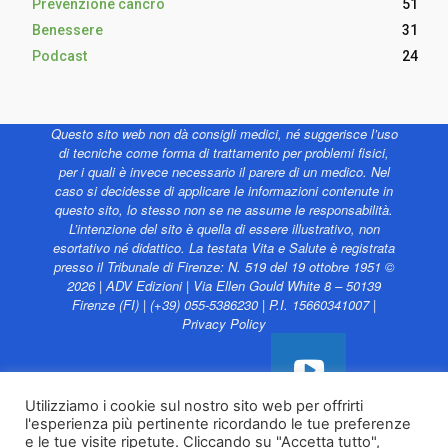
Prevenzione cancro
51
Benessere
31
Podcast
24
Questo sito web non dà consigli medici, né suggerisce l’uso
di tecniche come forma di trattamento per problemi fisici,
per i quali è invece necessario il parere di un medico. Nel
caso si decidesse di applicare le informazioni contenute in
questo sito, lo stesso non se ne assume le responsabilità.
L’intenzione del sito è quella di essere illustrativo, non
esortativo né didattico. La testata Vita e Salute è registrata
presso il Tribunale di Firenze: N. 519 del 19 ottobre 1951 ©
2026 | ADV Edizioni | Via Ellen Gould White 8 – 50139
Firenze (FI) | (+39) 055-5386230 | P.I. 15660341007 |
Privacy Policy
Utilizziamo i cookie sul nostro sito web per offrirti
l'esperienza più pertinente ricordando le tue preferenze
Vita e Salute web è
e le tue visite ripetute. Cliccando su "Accetta tutto",