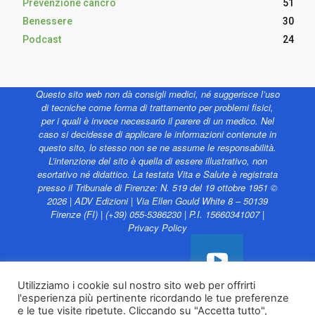
Prevenzione cancro
51
Benessere
30
Podcast
24
Questo sito web non dà consigli medici, né suggerisce l’uso
di tecniche come forma di trattamento per problemi fisici,
per i quali è invece necessario il parere di un medico. Nel
caso si decidesse di applicare le informazioni contenute in
questo sito, lo stesso non se ne assume le responsabilità.
L’intenzione del sito è quella di essere illustrativo, non
esortativo né didattico. La testata Vita e Salute è registrata
presso il Tribunale di Firenze: N. 519 del 19 ottobre 1951 ©
2026 | ADV Edizioni | Via Ellen Gould White 8 – 50139
Firenze (FI) | (+39) 055-5386230 | P.I. 15660341007 |
Privacy Policy
Utilizziamo i cookie sul nostro sito web per offrirti
l'esperienza più pertinente ricordando le tue preferenze
Vita e Salute web è
e le tue visite ripetute. Cliccando su "Accetta tutto",