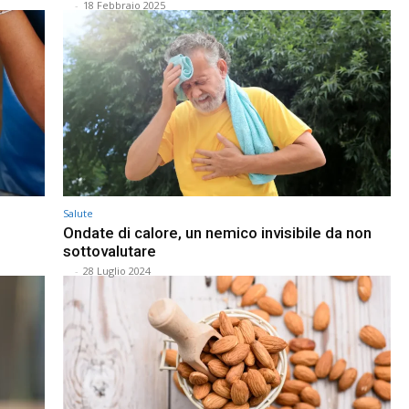
⠀
-
18 Febbraio 2025
Salute
Ondate di calore, un nemico invisibile da non
sottovalutare
⠀
-
28 Luglio 2024