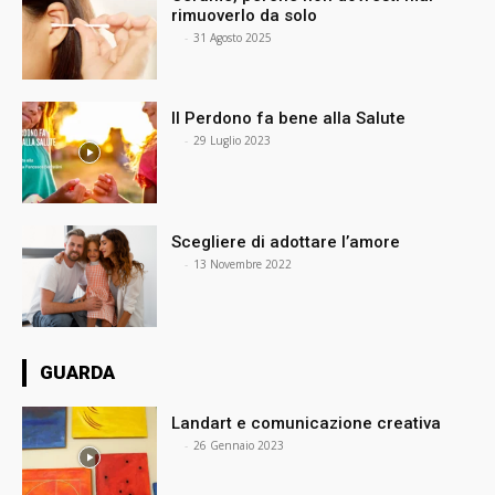
rimuoverlo da solo
⠀
-
31 Agosto 2025
Il Perdono fa bene alla Salute
⠀
-
29 Luglio 2023
Scegliere di adottare l’amore
⠀
-
13 Novembre 2022
GUARDA
Landart e comunicazione creativa
⠀
-
26 Gennaio 2023