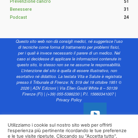
Prevenzione cancro
51
Benessere
31
Podcast
24
Questo sito web non dà consigli medici, né suggerisce l’uso
di tecniche come forma di trattamento per problemi fisici,
per i quali è invece necessario il parere di un medico. Nel
caso si decidesse di applicare le informazioni contenute in
questo sito, lo stesso non se ne assume le responsabilità.
L’intenzione del sito è quella di essere illustrativo, non
esortativo né didattico. La testata Vita e Salute è registrata
presso il Tribunale di Firenze: N. 519 del 19 ottobre 1951 ©
2026 | ADV Edizioni | Via Ellen Gould White 8 – 50139
Firenze (FI) | (+39) 055-5386230 | P.I. 15660341007 |
Privacy Policy
Utilizziamo i cookie sul nostro sito web per offrirti
l'esperienza più pertinente ricordando le tue preferenze
Vita e Salute web è
e le tue visite ripetute. Cliccando su "Accetta tutto",