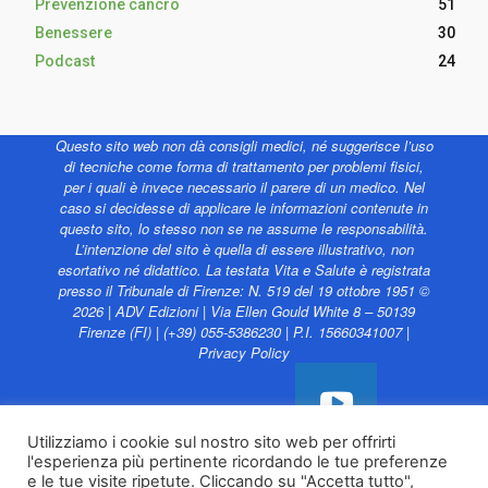
Prevenzione cancro
51
Benessere
30
Podcast
24
Questo sito web non dà consigli medici, né suggerisce l’uso
di tecniche come forma di trattamento per problemi fisici,
per i quali è invece necessario il parere di un medico. Nel
caso si decidesse di applicare le informazioni contenute in
questo sito, lo stesso non se ne assume le responsabilità.
L’intenzione del sito è quella di essere illustrativo, non
esortativo né didattico. La testata Vita e Salute è registrata
presso il Tribunale di Firenze: N. 519 del 19 ottobre 1951 ©
2026 | ADV Edizioni | Via Ellen Gould White 8 – 50139
Firenze (FI) | (+39) 055-5386230 | P.I. 15660341007 |
Privacy Policy
Utilizziamo i cookie sul nostro sito web per offrirti
l'esperienza più pertinente ricordando le tue preferenze
Vita e Salute web è
e le tue visite ripetute. Cliccando su "Accetta tutto",