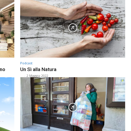
Podcast
gno
Un Sì alla Natura
⠀
-
2 Maggio 2022