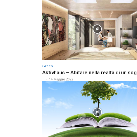
Green
Aktivhaus – Abitare nella realtà di un so
⠀
-
14 Maggio 2022