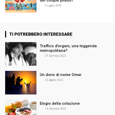
dei cinque pilastri
⠀
-
5 Luglio 2026
TI POTREBBERO INTERESSARE
Traffico d’organi, una leggenda
metropolitana?
⠀
-
27 Gennaio 2022
Un dono di nome Omar
⠀
-
22 Agosto 2022
Elogio della colazione
⠀
-
14 Gennaio 2025