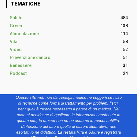
TEMATICHE
Salute
484
Green
138
Alimentazione
114
Vita
58
Video
52
Prevenzione cancro
51
Benessere
31
Podcast
24
Questo sito web non dà consigli medici, né suggerisce l’uso
di tecniche come forma di trattamento per problemi fisici,
per i quali è invece necessario il parere di un medico. Nel
caso si decidesse di applicare le informazioni contenute in
questo sito, lo stesso non se ne assume le responsabilità.
L’intenzione del sito è quella di essere illustrativo, non
esortativo né didattico. La testata Vita e Salute è registrata