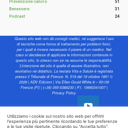
Prevenzione cancro
51
Benessere
31
Podcast
24
Questo sito web non dà consigli medici, né suggerisce l’uso
di tecniche come forma di trattamento per problemi fisici,
per i quali è invece necessario il parere di un medico. Nel
caso si decidesse di applicare le informazioni contenute in
questo sito, lo stesso non se ne assume le responsabilità.
L’intenzione del sito è quella di essere illustrativo, non
esortativo né didattico. La testata Vita e Salute è registrata
presso il Tribunale di Firenze: N. 519 del 19 ottobre 1951 ©
2026 | ADV Edizioni | Via Ellen Gould White 8 – 50139
Firenze (FI) | (+39) 055-5386230 | P.I. 15660341007 |
Privacy Policy
Utilizziamo i cookie sul nostro sito web per offrirti
l'esperienza più pertinente ricordando le tue preferenze
Vita e Salute web è
e le tue visite ripetute. Cliccando su "Accetta tutto",