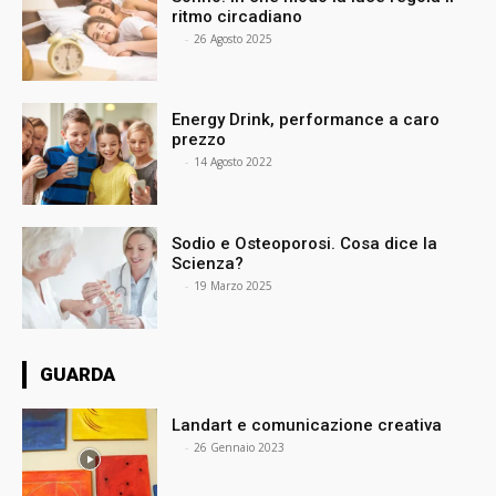
ritmo circadiano
⠀
-
26 Agosto 2025
Energy Drink, performance a caro
prezzo
⠀
-
14 Agosto 2022
Sodio e Osteoporosi. Cosa dice la
Scienza?
⠀
-
19 Marzo 2025
GUARDA
Landart e comunicazione creativa
⠀
-
26 Gennaio 2023