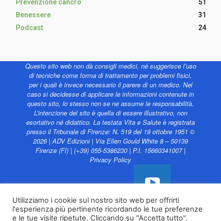
Prevenzione cancro
51
Benessere
31
Podcast
24
Questo sito web non dà consigli medici, né suggerisce l’uso
di tecniche come forma di trattamento per problemi fisici,
per i quali è invece necessario il parere di un medico. Nel
caso si decidesse di applicare le informazioni contenute in
questo sito, lo stesso non se ne assume le responsabilità.
L’intenzione del sito è quella di essere illustrativo, non
esortativo né didattico. La testata Vita e Salute è registrata
presso il Tribunale di Firenze: N. 519 del 19 ottobre 1951 ©
2026 | ADV Edizioni | Via Ellen Gould White 8 – 50139
Firenze (FI) | (+39) 055-5386230 | P.I. 15660341007 |
Privacy Policy
Utilizziamo i cookie sul nostro sito web per offrirti
l'esperienza più pertinente ricordando le tue preferenze
Vita e Salute web è
e le tue visite ripetute. Cliccando su "Accetta tutto",