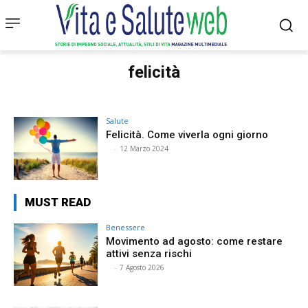
felicità
Salute
Felicità. Come viverla ogni giorno
⠀
-
12 Marzo 2024
MUST READ
Benessere
Movimento ad agosto: come restare
attivi senza rischi
⠀
-
7 Agosto 2026