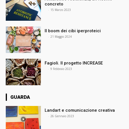
concreto
⠀
-
15 Marzo 2023
Il boom dei cibi iperproteici
⠀
-
21 Maggio 2024
Fagioli. Il progetto INCREASE
⠀
-
9 Febbraio 2023
GUARDA
Landart e comunicazione creativa
⠀
-
26 Gennaio 2023