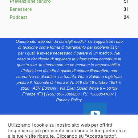
Prevenzione cancro
51
Benessere
31
Podcast
24
Questo sito web non dà consigli medici, né suggerisce l’uso
di tecniche come forma di trattamento per problemi fisici,
per i quali è invece necessario il parere di un medico. Nel
caso si decidesse di applicare le informazioni contenute in
questo sito, lo stesso non se ne assume le responsabilità.
L’intenzione del sito è quella di essere illustrativo, non
esortativo né didattico. La testata Vita e Salute è registrata
presso il Tribunale di Firenze: N. 519 del 19 ottobre 1951 ©
2026 | ADV Edizioni | Via Ellen Gould White 8 – 50139
Firenze (FI) | (+39) 055-5386230 | P.I. 15660341007 |
Privacy Policy
Utilizziamo i cookie sul nostro sito web per offrirti
l'esperienza più pertinente ricordando le tue preferenze
Vita e Salute web è
e le tue visite ripetute. Cliccando su "Accetta tutto",