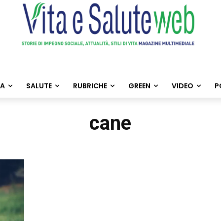
TA
SALUTE
RUBRICHE
GREEN
VIDEO
P
cane