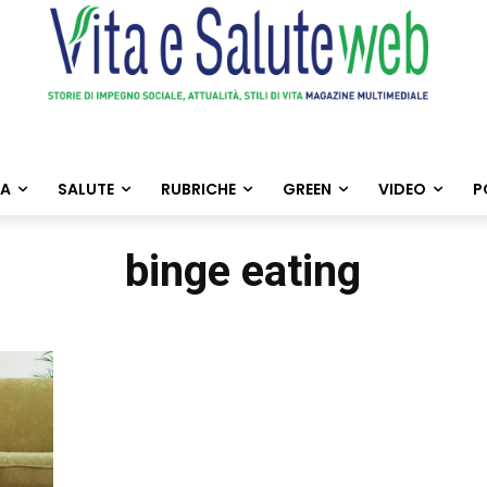
TA
SALUTE
RUBRICHE
GREEN
VIDEO
P
binge eating