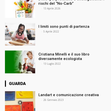
rischi del “No-Carb”
⠀
-
13 Aprile 2026
I limiti sono punti di partenza
⠀
-
5 Aprile 2022
Cristiana Minelli e il suo libro
diversamente ecologista
⠀
-
13 Luglio 2022
GUARDA
Landart e comunicazione creativa
⠀
-
26 Gennaio 2023