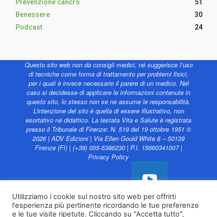
Prevenzione cancro
51
Benessere
30
Podcast
24
Questo sito web non dà consigli medici, né suggerisce l’uso
di tecniche come forma di trattamento per problemi fisici,
per i quali è invece necessario il parere di un medico. Nel
caso si decidesse di applicare le informazioni contenute in
questo sito, lo stesso non se ne assume le responsabilità.
L’intenzione del sito è quella di essere illustrativo, non
esortativo né didattico. La testata Vita e Salute è registrata
presso il Tribunale di Firenze: N. 519 del 19 ottobre 1951 ©
2026 | ADV Edizioni | Via Ellen Gould White 8 – 50139
Firenze (FI) | (+39) 055-5386230 | P.I. 15660341007 |
Privacy Policy
Utilizziamo i cookie sul nostro sito web per offrirti
l'esperienza più pertinente ricordando le tue preferenze
Vita e Salute web è
e le tue visite ripetute. Cliccando su "Accetta tutto",