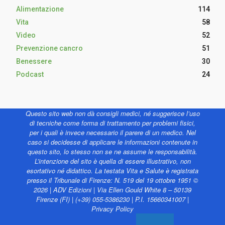
Alimentazione
114
Vita
58
Video
52
Prevenzione cancro
51
Benessere
30
Podcast
24
Questo sito web non dà consigli medici, né suggerisce l’uso
di tecniche come forma di trattamento per problemi fisici,
per i quali è invece necessario il parere di un medico. Nel
caso si decidesse di applicare le informazioni contenute in
questo sito, lo stesso non se ne assume le responsabilità.
L’intenzione del sito è quella di essere illustrativo, non
esortativo né didattico. La testata Vita e Salute è registrata
presso il Tribunale di Firenze: N. 519 del 19 ottobre 1951 ©
2026 | ADV Edizioni | Via Ellen Gould White 8 – 50139
Firenze (FI) | (+39) 055-5386230 | P.I. 15660341007 |
Privacy Policy