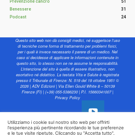
Prevenzione cancro
51
Benessere
31
Podcast
24
Questo sito web non dà consigli medici, né suggerisce l’uso
di tecniche come forma di trattamento per problemi fisici,
per i quali è invece necessario il parere di un medico. Nel
caso si decidesse di applicare le informazioni contenute in
questo sito, lo stesso non se ne assume le responsabilità.
L’intenzione del sito è quella di essere illustrativo, non
esortativo né didattico. La testata Vita e Salute è registrata
presso il Tribunale di Firenze: N. 519 del 19 ottobre 1951 ©
2026 | ADV Edizioni | Via Ellen Gould White 8 – 50139
Firenze (FI) | (+39) 055-5386230 | P.I. 15660341007 |
Privacy Policy
Utilizziamo i cookie sul nostro sito web per offrirti
l'esperienza più pertinente ricordando le tue preferenze
Vita e Salute web è
e le tue visite ripetute. Cliccando su "Accetta tutto",