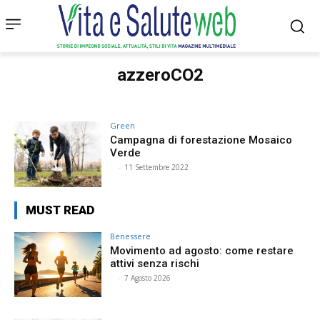
azzeroCO2
Green
Campagna di forestazione Mosaico
Verde
⠀
-
11 Settembre 2022
MUST READ
Benessere
Movimento ad agosto: come restare
attivi senza rischi
⠀
-
7 Agosto 2026