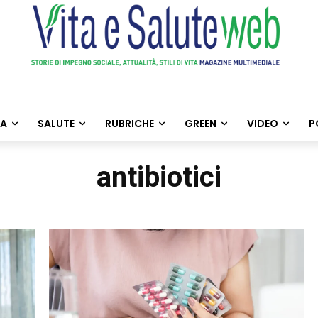
TA
SALUTE
RUBRICHE
GREEN
VIDEO
P
antibiotici