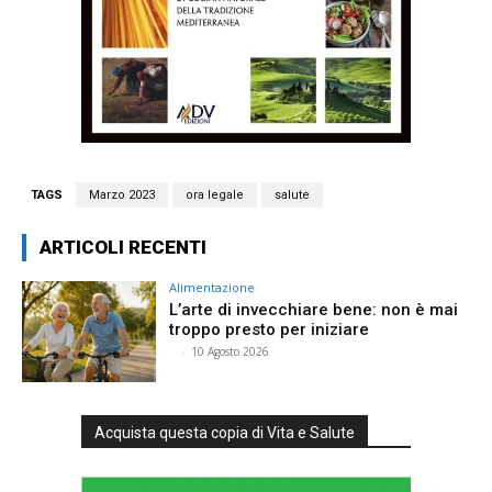
TAGS
Marzo 2023
ora legale
salute
ARTICOLI RECENTI
Alimentazione
L’arte di invecchiare bene: non è mai
troppo presto per iniziare
⠀
-
10 Agosto 2026
Acquista questa copia di Vita e Salute