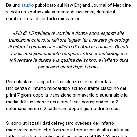
Da uno
studio
pubblicato sul New England Journal of Medicine
si nota un sostanziale aumento di incidenza, durante il
cambio di ora, dell’infarto miocardico.
«Più di 1,5 miliardi di uomini e donne sono esposti alle
transizioni coinvolte nell’ora legale: far avanzare gli orologi
di un’ora in primavera e indietro di un’ora in autunno. Queste
transizioni possono interrompere i ritmi cronobiologici e
influenzare la durata e la qualità del sonno, e l’effetto dura
per diversi giorni dopo i turni».
Per calcolare il rapporto di incidenza si è confrontata
l’incidenza di infarto miocardico acuto durante ciascuno dei
primi 7 giorni dopo la transizione primaverile o autunnale e la
media delle incidenze nei giorni feriali corrispondenti a 2
settimane prima e 2 settimane dopo il giorno di interesse.
Si sono utilizzati i dati del registro svedese dell’infarto
miocardico acuto, che fornisce informazioni di alta qualità su
tutti gli infarti miocardici acuti nel paese dal 1987. Sono stati