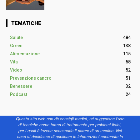
TEMATICHE
Salute
484
Green
138
Alimentazione
115
Vita
58
Video
52
Prevenzione cancro
51
Benessere
32
Podcast
24
Questo sito web non dà consigli medici, né suggerisce l’uso
di tecniche come forma di trattamento per problemi fisici,
per i quali è invece necessario il parere di un medico. Nel
caso si decidesse di applicare le informazioni contenute in