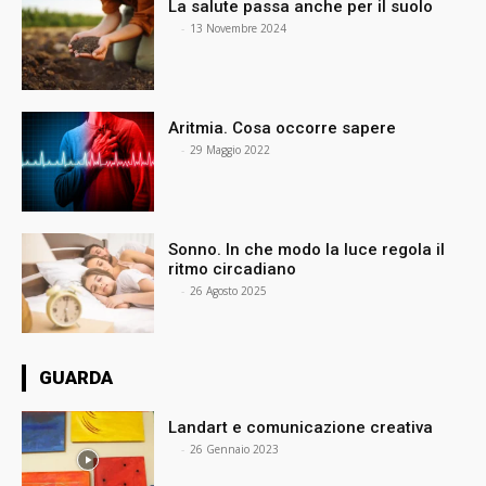
La salute passa anche per il suolo
⠀
-
13 Novembre 2024
Aritmia. Cosa occorre sapere
⠀
-
29 Maggio 2022
Sonno. In che modo la luce regola il
ritmo circadiano
⠀
-
26 Agosto 2025
GUARDA
Landart e comunicazione creativa
⠀
-
26 Gennaio 2023