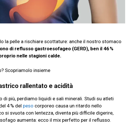
o la pelle a rischiare scottature: anche il nostro stomaco
ono di reflusso gastroesofageo (GERD), ben il 46 %
roprio nelle stagioni calde.
o? Scopriamolo insieme
trico rallentato e acidità
i più, perdiamo liquidi e sali minerali. Studi su atleti
del 4 % del
peso
corporeo causa un ritardo nello
i svuota con lentezza, diventa più difficile digerire,
l’esofago aumenta: ecco il mix perfetto per il reflusso.