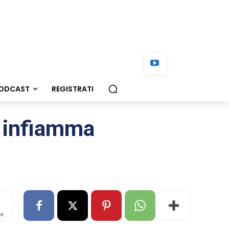
ODCAST
REGISTRATI
o infiamma
re