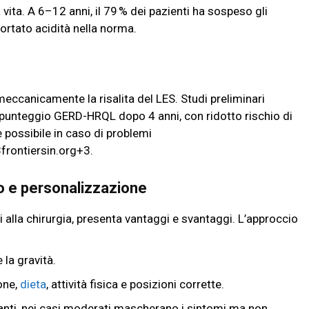
vita. A 6–12 anni, il 79 % dei pazienti ha sospeso gli
portato acidità nella norma.
meccanicamente la risalita del LES. Studi preliminari
punteggio GERD-HRQL dopo 4 anni, con ridotto rischio di
è possibile in caso di problemi
rontiersin.org+3.
io e personalizzazione
i alla chirurgia, presenta vantaggi e svantaggi. L’approccio
 la gravità.
one,
dieta
, attività fisica e posizioni corrette.
anti, nei casi moderati mascherano i sintomi ma non