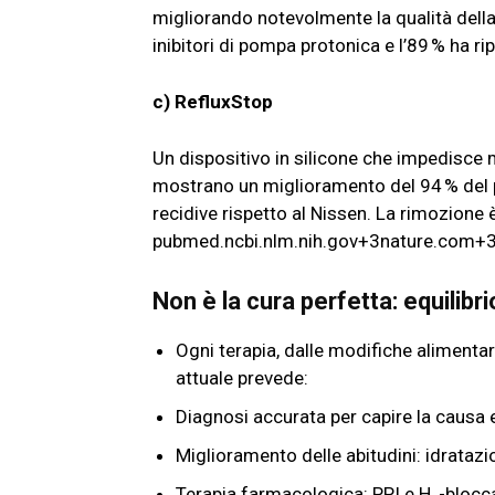
migliorando notevolmente la qualità della 
inibitori di pompa protonica e l’89 % ha ri
c) RefluxStop
Un dispositivo in silicone che impedisce 
mostrano un miglioramento del 94 % del 
recidive rispetto al Nissen. La rimozione 
pubmed.ncbi.nlm.nih.gov+3nature.com+3f
Non è la cura perfetta: equilibr
Ogni terapia, dalle modifiche alimentar
attuale prevede:
Diagnosi accurata per capire la causa e
Miglioramento delle abitudini: idratazi
Terapia farmacologica: PPI e H₂-blocc