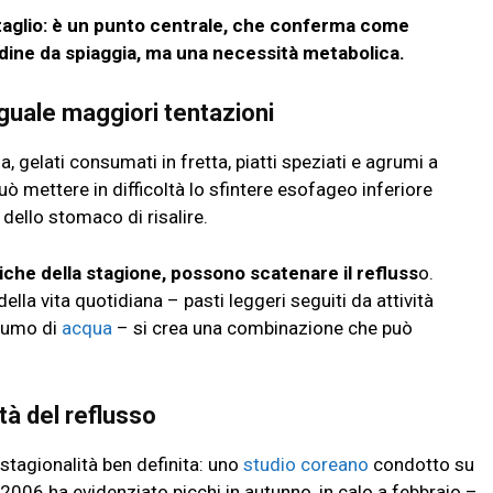
ttaglio: è un punto centrale, che conferma come
udine da spiaggia, ma una necessità metabolica.
o uguale maggiori tentazioni
a, gelati consumati in fretta, piatti speziati e agrumi a
 mettere in difficoltà lo sfintere esofageo inferiore
 dello stomaco di risalire.
che della stagione, possono scatenare il refluss
o.
la vita quotidiana – pasti leggeri seguiti da attività
nsumo di
acqua
– si crea una combinazione che può
ità del reflusso
stagionalità ben definita: uno
studio coreano
condotto su
l 2006 ha evidenziato picchi in autunno, in calo a febbraio –