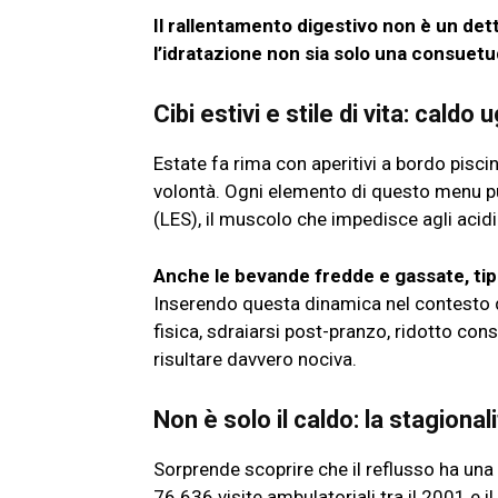
Il rallentamento digestivo non è un de
l’idratazione non sia solo una consuet
Cibi estivi e stile di vita: cald
Estate fa rima con aperitivi a bordo piscin
volontà. Ogni elemento di questo menu può
(LES), il muscolo che impedisce agli acidi
Anche le bevande fredde e gassate, tipi
Inserendo questa dinamica nel contesto del
fisica, sdraiarsi post-pranzo, ridotto co
risultare davvero nociva.
Non è solo il caldo: la stagional
Sorprende scoprire che il reflusso ha una 
76.636 visite ambulatoriali tra il 2001 e i