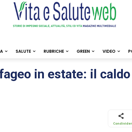
TA
SALUTE
RUBRICHE
GREEN
VIDEO
P
ageo in estate: il cald
Condivide