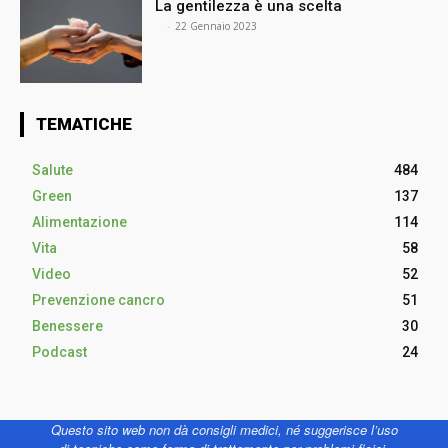
La gentilezza è una scelta
⠀
-
22 Gennaio 2023
TEMATICHE
Salute
484
Green
137
Alimentazione
114
Vita
58
Video
52
Prevenzione cancro
51
Benessere
30
Podcast
24
Questo sito web non dà consigli medici, né suggerisce l’uso