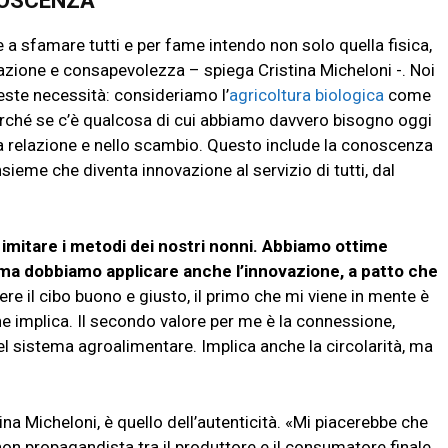
ONOSCENZA
e a sfamare tutti e per fame intendo non solo quella fisica,
zione e consapevolezza – spiega Cristina Micheloni -. Noi
ste necessità: consideriamo l’
agricoltura biologica
come
ché se c’è qualcosa di cui abbiamo davvero bisogno oggi
lla relazione e nello scambio. Questo include la conoscenza
insieme che diventa innovazione al servizio di tutti, dal
e imitare i metodi dei nostri nonni. Abbiamo ottime
ma dobbiamo applicare anche l’innovazione, a patto che
ere il cibo buono e giusto, il primo che mi viene in mente è
 che implica. Il secondo valore per me è la connessione,
i del sistema agroalimentare. Implica anche la circolarità, ma
na Micheloni, è quello dell’autenticità. «Mi piacerebbe che
n propagandista tra il produttore e il consumatore finale,