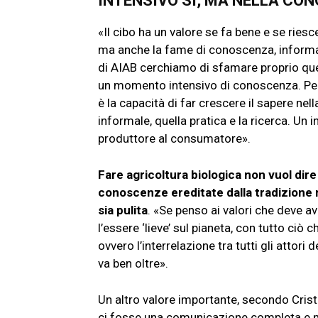
INTENSIVO SÌ, MA NELLA C
«Il cibo ha un valore se fa bene e se riesc
ma anche la fame di conoscenza, informa
di AIAB cerchiamo di sfamare proprio que
un momento intensivo di conoscenza. Per
è la capacità di far crescere il sapere ne
informale, quella pratica e la ricerca. Un 
produttore al consumatore».
Fare agricoltura biologica non vuol dir
conoscenze ereditate dalla tradizione 
sia pulita
. «Se penso ai valori che deve av
l’essere ‘lieve’ sul pianeta, con tutto ciò
ovvero l’interrelazione tra tutti gli attor
va ben oltre».
Un altro valore importante, secondo Cristi
ci fosse una comunicazione completa e no