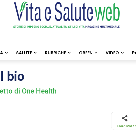
TA
SALUTE
RUBRICHE
GREEN
VIDEO
P
l bio
cetto di One Health
Condivide