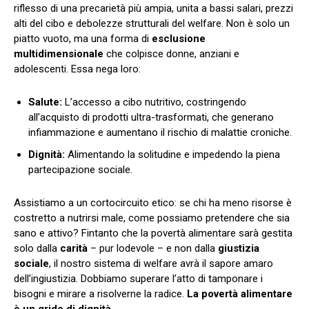
riflesso di una precarietà più ampia, unita a bassi salari, prezzi
alti del cibo e debolezze strutturali del welfare. Non è solo un
piatto vuoto, ma una forma di
esclusione
multidimensionale
che colpisce donne, anziani e
adolescenti. Essa nega loro:
Salute:
L’accesso a cibo nutritivo, costringendo
all’acquisto di prodotti ultra-trasformati, che generano
infiammazione e aumentano il rischio di malattie croniche.
Dignità:
Alimentando la solitudine e impedendo la piena
partecipazione sociale.
Assistiamo a un cortocircuito etico: se chi ha meno risorse è
costretto a nutrirsi male, come possiamo pretendere che sia
sano e attivo? Fintanto che la povertà alimentare sarà gestita
solo dalla
carità
– pur lodevole – e non dalla
giustizia
sociale
, il nostro sistema di welfare avrà il sapore amaro
dell’ingiustizia. Dobbiamo superare l’atto di tamponare i
bisogni e mirare a risolverne la radice.
La povertà alimentare
è un grido di dignità.