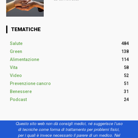
TEMATICHE
Salute
484
Green
138
Alimentazione
114
Vita
58
Video
52
Prevenzione cancro
51
Benessere
31
Podcast
24
Questo sito web non dà consigli medici, né suggerisce l’uso
di tecniche come forma di trattamento per problemi fisici,
per i quali è invece necessario il parere di un medico. Nel