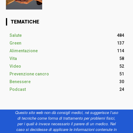
TEMATICHE
Salute
484
Green
137
Alimentazione
114
Vita
58
Video
52
Prevenzione cancro
51
Benessere
30
Podcast
24
Questo sito web non dà consigli medici, né suggerisce l’uso
di tecniche come forma di trattamento per problemi fisici,
per i quali è invece necessario il parere di un medico. Nel
caso si decidesse di applicare le informazioni contenute in