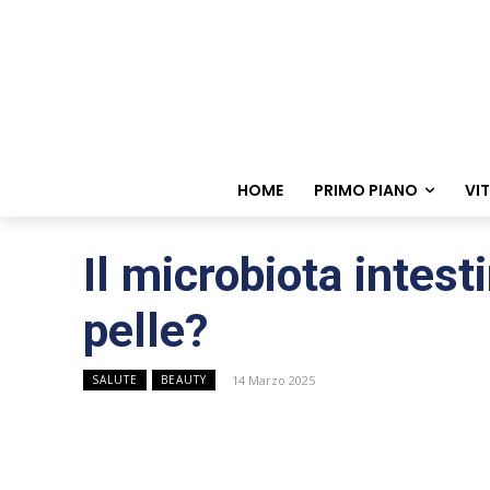
HOME
PRIMO PIANO
VI
Il microbiota intest
pelle?
14 Marzo 2025
SALUTE
BEAUTY