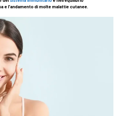
e del
sistema immunitario
e nell’equilibrio
sa e l’andamento di molte malattie cutanee.