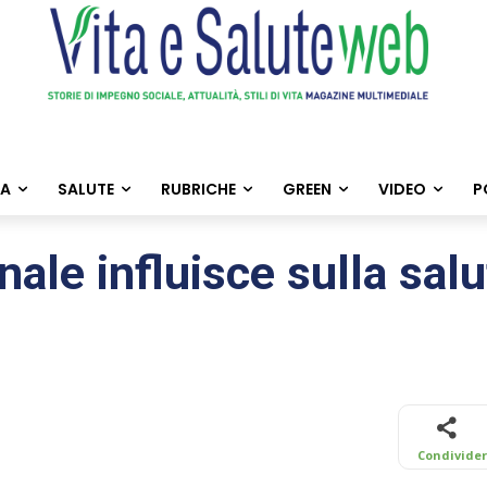
TA
SALUTE
RUBRICHE
GREEN
VIDEO
P
inale influisce sulla salu
Condivide