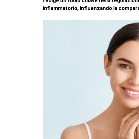
s
volge un ruolo chiave nella regolazion
infiammatorio, influenzando la compar