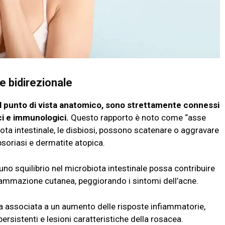
ne bidirezionale
 dal punto di vista anatomico, sono strettamente connessi
ci e immunologici.
Questo rapporto è noto come “asse
biota intestinale, le disbiosi, possono scatenare o aggravare
soriasi e dermatite atopica.
uno squilibrio nel microbiota intestinale possa contribuire
fiammazione cutanea, peggiorando i sintomi dell’acne.
ata associata a un aumento delle risposte infiammatorie,
rsistenti e lesioni caratteristiche della rosacea.