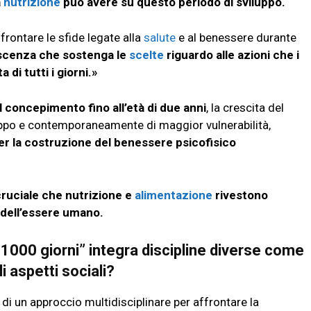
a
nutrizione
può avere su questo periodo di sviluppo.
frontare le sfide legate alla
salute
e al benessere durante
oscenza che sostenga le
scelte
riguardo alle azioni che i
 di tutti i giorni.»
dal concepimento fino all’età di due anni
, la crescita del
uppo e contemporaneamente di maggior vulnerabilità,
per la costruzione del benessere psicofisico
cruciale che nutrizione e
alimentazione
rivestono
e dell’essere umano.
i 1000 giorni” integra discipline diverse come
li aspetti sociali?
e di un approccio multidisciplinare per affrontare la