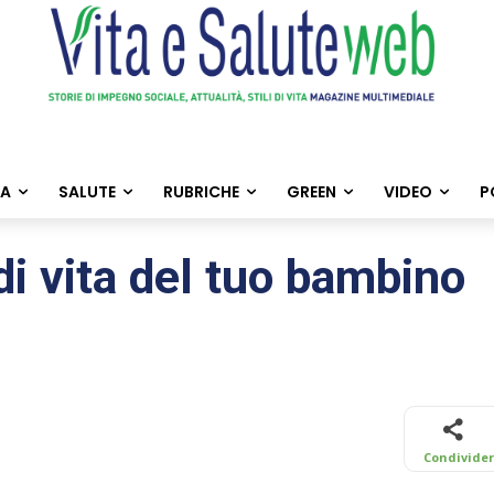
TA
SALUTE
RUBRICHE
GREEN
VIDEO
P
 di vita del tuo bambino
Condivide