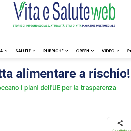
TA
SALUTE
RUBRICHE
GREEN
VIDEO
P
ta alimentare a rischio
occano i piani dell'UE per la trasparenza
Condivide