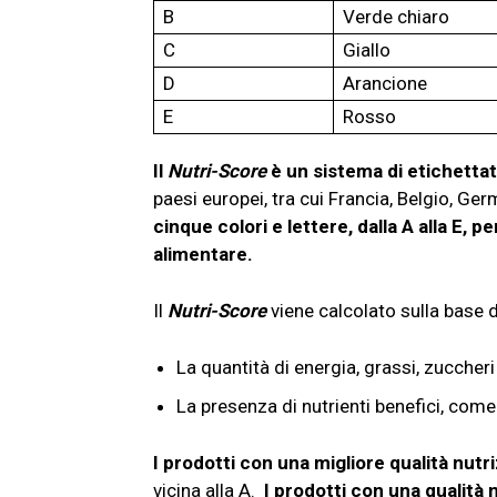
B
Verde chiaro
C
Giallo
D
Arancione
E
Rosso
Il
Nutri-Score
è un sistema di etichetta
paesi europei, tra cui Francia, Belgio, Ger
cinque colori e lettere, dalla A alla E, p
alimentare.
Il
Nutri-Score
viene calcolato sulla base di
La quantità di energia, grassi, zuccher
La presenza di nutrienti benefici, com
I prodotti con una migliore qualità nutr
vicina alla A.
I prodotti con una qualità