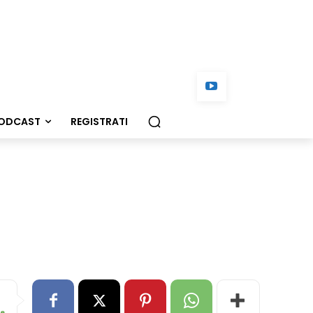
ODCAST
REGISTRATI
!
re