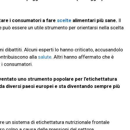
tare i consumatori a fare
scelte
alimentari più sane.
Il
 e può essere un utile strumento per orientarsi nella scelta
ni dibattiti. Alcuni esperti lo hanno criticato, accusandolo
contribuiscono alla
salute
. Altri hanno affermato che è
r i consumatori.
ventato uno strumento popolare per l’etichettatura
 da diversi paesi europei e sta diventando sempre più
rre un sistema di etichettatura nutrizionale frontale
o colpo a causa delle pressioni del settore