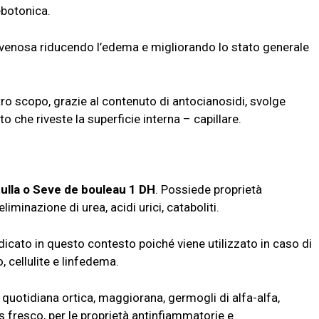
ebotonica.
 venosa riducendo l’edema e migliorando lo stato generale
ostro scopo, grazie al contenuto di antocianosidi, svolge
to che riveste la superficie interna – capillare.
tulla o Seve de bouleau 1 DH
. Possiede proprietà
iminazione di urea, acidi urici, cataboliti.
icato in questo contesto poiché viene utilizzato in caso di
o, cellulite e linfedema.
quotidiana ortica, maggiorana, germogli di alfa-alfa,
 fresco, per le proprietà antinfiammatorie e