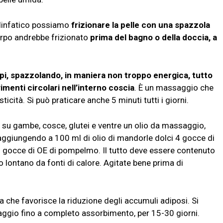
a linfatico possiamo
frizionare la pelle con una spazzola
orpo andrebbe frizionato
prima del bagno o della doccia, a
i, spazzolando, in maniera non troppo energica, tutto
imenti circolari nell’interno coscia
. È un massaggio che
sticità. Si può praticare anche 5 minuti tutti i giorni.
e su gambe, cosce, glutei e ventre un olio da massaggio,
a aggiungendo a 100 ml di olio di mandorle dolci 4 gocce di
 8 gocce di OE di pompelmo. Il tutto deve essere contenuto
o lontano da fonti di calore. Agitate bene prima di
a che favorisce la riduzione degli accumuli adiposi. Si
ggio fino a completo assorbimento, per 15-30 giorni.