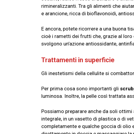
rimineralizzanti. Tra gli alimenti che aiuta
e arancione, ricca di bioflavonoidi, antioss
E ancora, potete ricorrere a una buona tisa
cioè i rametti dei frutti che, grazie al loro
svolgono un’azione antiossidante, antinf
Trattamenti in superficie
Gli inestetismi della cellulite si combatt
Per prima cosa sono importanti gli
scrub,
luminosa. Inoltre, la pelle così trattata 
Possiamo preparare anche da soli ottim
integrale, in un vasetto di plastica o di v
completamente e qualche goccia di olio e
direttamente in doccia e massaggiare la 