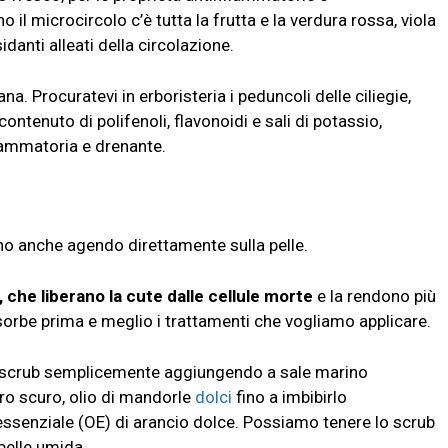
no il microcircolo c’è tutta la frutta e la verdura rossa, viola
idanti alleati della circolazione.
na. Procuratevi in erboristeria i peduncoli delle ciliegie,
 contenuto di polifenoli, flavonoidi e sali di potassio,
iammatoria e drenante.
ono anche agendo direttamente sulla pelle.
 che liberano la cute dalle cellule morte
e la rendono più
assorbe prima e meglio i trattamenti che vogliamo applicare.
i scrub semplicemente aggiungendo a sale marino
etro scuro, olio di mandorle
dolci
fino a imbibirlo
ssenziale (OE) di arancio dolce. Possiamo tenere lo scrub
pelle umida.