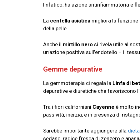
linfatico, ha azione antinfiammatoria e fl
La
centella asiatica
migliora la funzione
della pelle.
Anche il
mirtillo nero
si rivela utile al n
un’azione positiva sull’endotelio – il tessu
Gemme depurative
La gemmoterapia ci regala la
Linfa di be
depurative e diuretiche che favoriscono l’el
Tra i fiori californiani
Cayenne
è molto ind
passività, inerzia, e in presenza di ristagn
Sarebbe importante aggiungere alla
dieta
sedano, radice fresca di zenzero e ananas