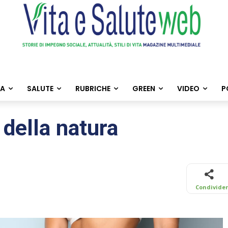
TA
SALUTE
RUBRICHE
GREEN
VIDEO
P
e della natura
Condivide