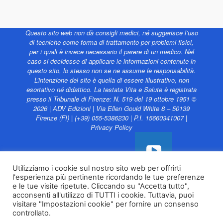
Questo sito web non dà consigli medici, né suggerisce l’uso
di tecniche come forma di trattamento per problemi fisici,
per i quali è invece necessario il parere di un medico. Nel
caso si decidesse di applicare le informazioni contenute in
questo sito, lo stesso non se ne assume le responsabilità.
L’intenzione del sito è quella di essere illustrativo, non
esortativo né didattico. La testata Vita e Salute è registrata
presso il Tribunale di Firenze: N. 519 del 19 ottobre 1951 ©
2026 | ADV Edizioni | Via Ellen Gould White 8 – 50139
Firenze (FI) | (+39) 055-5386230 | P.I. 15660341007 |
Privacy Policy
Utilizziamo i cookie sul nostro sito web per offrirti
l'esperienza più pertinente ricordando le tue preferenze
Vita e Salute web è
e le tue visite ripetute. Cliccando su "Accetta tutto",
sostenuto da
acconsenti all'utilizzo di TUTTI i cookie. Tuttavia, puoi
visitare "Impostazioni cookie" per fornire un consenso
controllato.