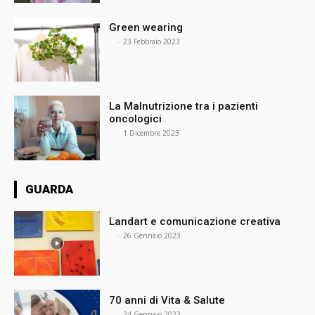
Green wearing
⠀
-
23 Febbraio 2023
La Malnutrizione tra i pazienti
oncologici
⠀
-
1 Dicembre 2023
GUARDA
Landart e comunicazione creativa
⠀
-
26 Gennaio 2023
70 anni di Vita & Salute
⠀
-
24 Gennaio 2023