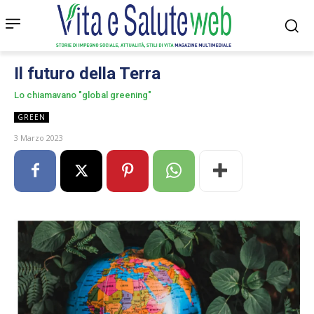
Il futuro della Terra
Lo chiamavano "global greening"
GREEN
3 Marzo 2023