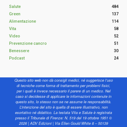
Salute
484
Green
137
Alimentazione
114
Vita
58
Video
52
Prevenzione cancro
51
Benessere
30
Podcast
24
Questo sito web non dà consigli medici, né suggerisce l’uso
di tecniche come forma di trattamento per problemi fisici,
per i quali è invece necessario il parere di un medico. Nel
caso si decidesse di applicare le informazioni contenute in
questo sito, lo stesso non se ne assume le responsabilità.
L’intenzione del sito è quella di essere illustrativo, non
esortativo né didattico. La testata Vita e Salute è registrata
presso il Tribunale di Firenze: N. 519 del 19 ottobre 1951 ©
2026 | ADV Edizioni | Via Ellen Gould White 8 – 50139