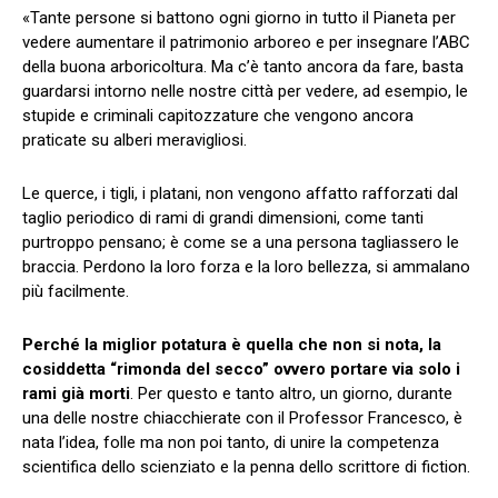
«Tante persone si battono ogni giorno in tutto il Pianeta per
vedere aumentare il patrimonio arboreo e per insegnare l’ABC
della buona arboricoltura. Ma c’è tanto ancora da fare, basta
guardarsi intorno nelle nostre città per vedere, ad esempio, le
stupide e criminali capitozzature che vengono ancora
praticate su alberi meravigliosi.
Le querce, i tigli, i platani, non vengono affatto rafforzati dal
taglio periodico di rami di grandi dimensioni, come tanti
purtroppo pensano; è come se a una persona tagliassero le
braccia. Perdono la loro forza e la loro bellezza, si ammalano
più facilmente.
Perché la miglior potatura è quella che non si nota, la
cosiddetta “rimonda del secco” ovvero portare via solo i
rami già morti
. Per questo e tanto altro, un giorno, durante
una delle nostre chiacchierate con il Professor Francesco, è
nata l’idea, folle ma non poi tanto, di unire la competenza
scientifica dello scienziato e la penna dello scrittore di fiction.