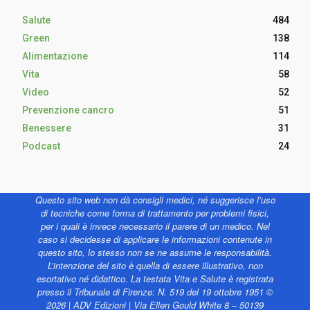
Salute
484
Green
138
Alimentazione
114
Vita
58
Video
52
Prevenzione cancro
51
Benessere
31
Podcast
24
Questo sito web non dà consigli medici, né suggerisce l’uso
di tecniche come forma di trattamento per problemi fisici,
per i quali è invece necessario il parere di un medico. Nel
caso si decidesse di applicare le informazioni contenute in
questo sito, lo stesso non se ne assume le responsabilità.
L’intenzione del sito è quella di essere illustrativo, non
esortativo né didattico. La testata Vita e Salute è registrata
presso il Tribunale di Firenze: N. 519 del 19 ottobre 1951 ©
2026 | ADV Edizioni | Via Ellen Gould White 8 – 50139