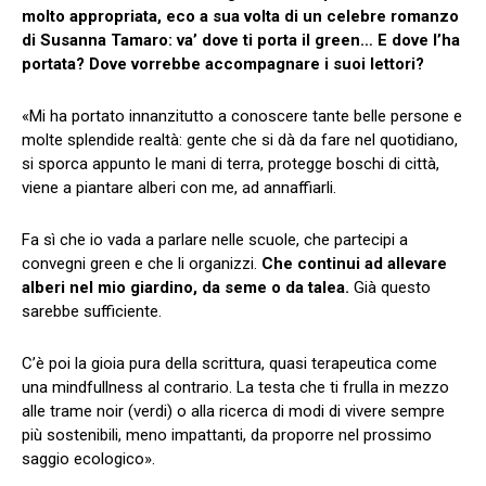
molto appropriata, eco a sua volta di un celebre romanzo
di Susanna Tamaro: va’ dove ti porta il green… E dove l’ha
portata? Dove vorrebbe accompagnare i suoi lettori?
«Mi ha portato innanzitutto a conoscere tante belle persone e
molte splendide realtà: gente che si dà da fare nel quotidiano,
si sporca appunto le mani di terra, protegge boschi di città,
viene a piantare alberi con me, ad annaffiarli.
Fa sì che io vada a parlare nelle scuole, che partecipi a
convegni green e che li organizzi.
Che continui ad allevare
alberi nel mio giardino, da seme o da talea.
Già questo
sarebbe sufficiente.
C’è poi la gioia pura della scrittura, quasi terapeutica come
una mindfullness al contrario. La testa che ti frulla in mezzo
alle trame noir (verdi) o alla ricerca di modi di vivere sempre
più sostenibili, meno impattanti, da proporre nel prossimo
saggio ecologico».