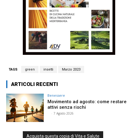
TAGS
green
insetti
Marzo 2023
ARTICOLI RECENTI
Benessere
Movimento ad agosto: come restare
attivi senza rischi
⠀
-
7 Agosto 2026
Acquista questa copia di Vita e Salute