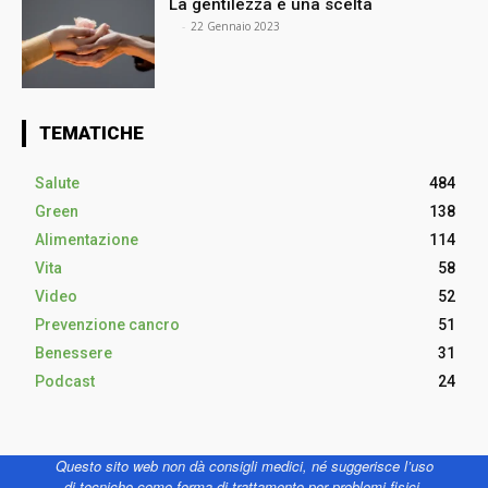
La gentilezza è una scelta
⠀
-
22 Gennaio 2023
TEMATICHE
Salute
484
Green
138
Alimentazione
114
Vita
58
Video
52
Prevenzione cancro
51
Benessere
31
Podcast
24
Questo sito web non dà consigli medici, né suggerisce l’uso
di tecniche come forma di trattamento per problemi fisici,