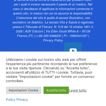
per i quali è invece necessario il parere di un medico. Nel
caso si decidesse di applicare le informazioni contenute in
questo sito, lo stesso non se ne assume le responsabilità.
L’intenzione del sito è quella di essere illustrativo, non
esortativo né didattico. La testata Vita e Salute è registrata
presso il Tribunale di Firenze: N. 519 del 19 ottobre 1951 ©
2026 | ADV Edizioni | Via Ellen Gould White 8 – 50139
Firenze (FI) | (+39) 055-5386230 | P.I. 15660341007 |
Privacy Policy
Utilizziamo i cookie sul nostro sito web per offrirti
l'esperienza più pertinente ricordando le tue preferenze
Vita e Salute web è
e le tue visite ripetute. Cliccando su "Accetta tutto",
sostenuto da
acconsenti all'utilizzo di TUTTI i cookie. Tuttavia, puoi
visitare "Impostazioni cookie" per fornire un consenso
controllato.
Leggi tutto
Impostazioni Cookie
Accetta tutto
Policy Privacy