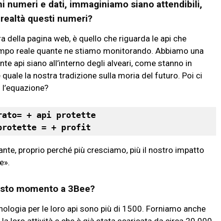
i numeri e dati
,
immaginiamo siano attendibili,
 realtà questi numeri?
tra della pagina web, è quello che riguarda le api che
empo reale quante ne stiamo monitorando. Abbiamo una
te api siano all’interno degli alveari, come stanno in
 quale la nostra tradizione sulla moria del futuro. Poi ci
di l’equazione?
rato= + api protette
protette = + profit
nte, proprio perché più cresciamo, più il nostro impatto
te».
questo momento a 3Bee?
cnologia per le loro api sono più di 1500. Forniamo anche