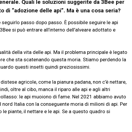
nerale. Quali le soluzioni suggerite da 3Bee per
to di “adozione delle api”. Ma è una cosa seria?
e seguirlo passo dopo passo. È possibile seguire le api
 3Bee si può entrare all’interno dell’alveare adottato e
ualità della vita delle api. Ma il problema principale è legato
ttore che sta scatenando questa moria. Stiamo perdendo la
riguardo questi insetti quindi preziosissimi.
i distese agricole, come la pianura padana, non c’è nettare,
, oltre al cibo, manca il riparo alle api e agli altri
 collasso: le api muoiono di fame. Nel 2021 abbiamo avuto
el nord Italia con la conseguente moria di milioni di api. Per
e piante, il nettare e le api. Se a questo quadro si