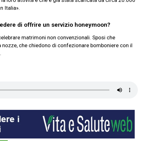
la loro attività e che è già stata scaricata da circa 20.000
n Italia».
dere di offrire un servizio honeymoon?
r celebrare matrimoni non convenzionali. Sposi che
i da nozze, che chiedono di confezionare bomboniere con il
a.