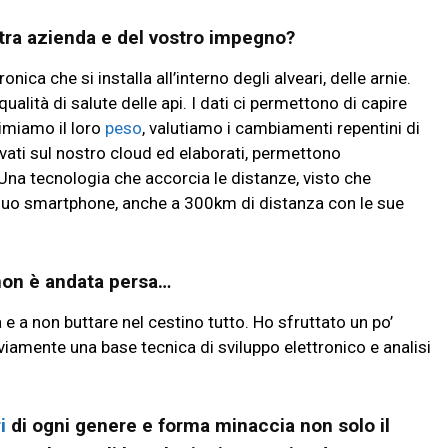
ostra azienda e del vostro impegno?
ica che si installa all’interno degli alveari, delle arnie.
alità di salute delle api. I dati ci permettono di capire
imiamo il loro
peso
, valutiamo i cambiamenti repentini di
lvati sul nostro cloud ed elaborati, permettono
 Una tecnologia che accorcia le distanze, visto che
l suo smartphone, anche a 300km di distanza con le sue
 non è andata persa…
 e a non buttare nel cestino tutto. Ho sfruttato un po’
viamente una base tecnica di sviluppo elettronico e analisi
i
di ogni genere e forma minaccia non solo il