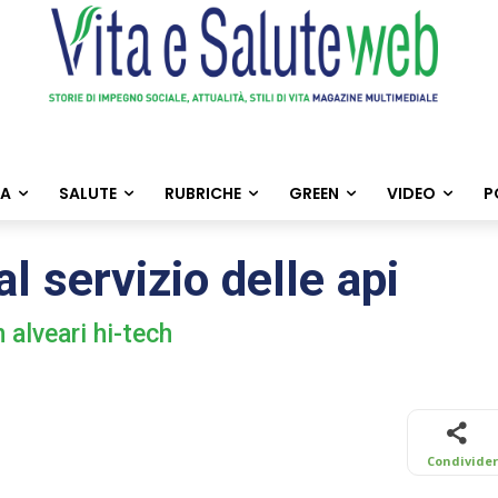
TA
SALUTE
RUBRICHE
GREEN
VIDEO
P
l servizio delle api
 alveari hi-tech
Condivide