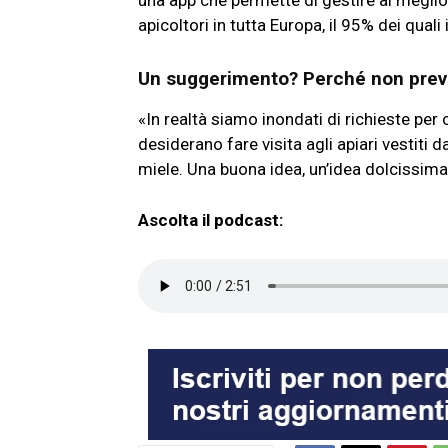
una app che permette di gestire al meglio 
apicoltori in tutta Europa, il 95% dei quali i
Un suggerimento? Perché non preve
«In realtà siamo inondati di richieste pe
desiderano fare visita agli apiari vestit
miele. Una buona idea, un’idea dolcissim
Ascolta il podcast: