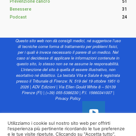
Prevenzione cancro
51
Benessere
31
Podcast
24
Questo sito web non dà consigli medici, né suggerisce l’uso
di tecniche come forma di trattamento per problemi fisici,
per i quali è invece necessario il parere di un medico. Nel
caso si decidesse di applicare le informazioni contenute in
questo sito, lo stesso non se ne assume le responsabilità.
L’intenzione del sito è quella di essere illustrativo, non
esortativo né didattico. La testata Vita e Salute è registrata
presso il Tribunale di Firenze: N. 519 del 19 ottobre 1951 ©
2026 | ADV Edizioni | Via Ellen Gould White 8 – 50139
Firenze (FI) | (+39) 055-5386230 | P.I. 15660341007 |
Privacy Policy
Utilizziamo i cookie sul nostro sito web per offrirti
l'esperienza più pertinente ricordando le tue preferenze
Vita e Salute web è
e le tue visite ripetute. Cliccando su "Accetta tutto",