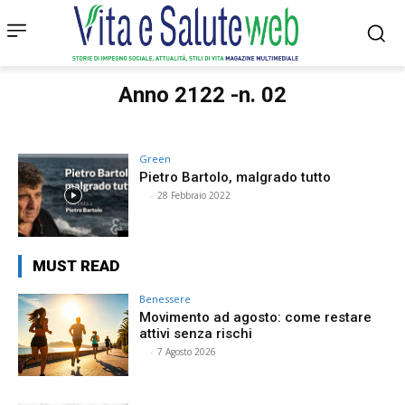
Anno 2122 -n. 02
Green
Pietro Bartolo, malgrado tutto
⠀
-
28 Febbraio 2022
MUST READ
Benessere
Movimento ad agosto: come restare
attivi senza rischi
⠀
-
7 Agosto 2026