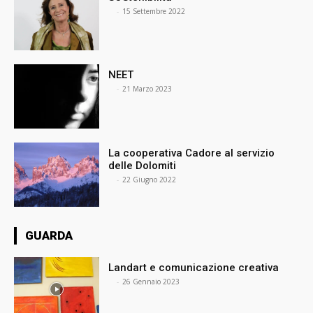
⠀
-
15 Settembre 2022
NEET
⠀
-
21 Marzo 2023
La cooperativa Cadore al servizio
delle Dolomiti
⠀
-
22 Giugno 2022
GUARDA
Landart e comunicazione creativa
⠀
-
26 Gennaio 2023