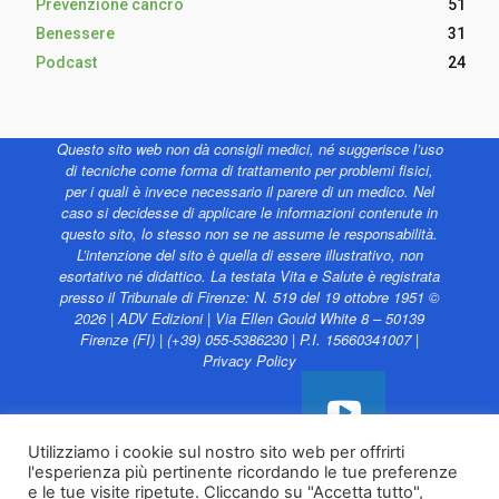
Prevenzione cancro
51
Benessere
31
Podcast
24
Questo sito web non dà consigli medici, né suggerisce l’uso
di tecniche come forma di trattamento per problemi fisici,
per i quali è invece necessario il parere di un medico. Nel
caso si decidesse di applicare le informazioni contenute in
questo sito, lo stesso non se ne assume le responsabilità.
L’intenzione del sito è quella di essere illustrativo, non
esortativo né didattico. La testata Vita e Salute è registrata
presso il Tribunale di Firenze: N. 519 del 19 ottobre 1951 ©
2026 | ADV Edizioni | Via Ellen Gould White 8 – 50139
Firenze (FI) | (+39) 055-5386230 | P.I. 15660341007 |
Privacy Policy
Utilizziamo i cookie sul nostro sito web per offrirti
l'esperienza più pertinente ricordando le tue preferenze
Vita e Salute web è
e le tue visite ripetute. Cliccando su "Accetta tutto",