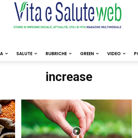
TA
SALUTE
RUBRICHE
GREEN
VIDEO
P
increase