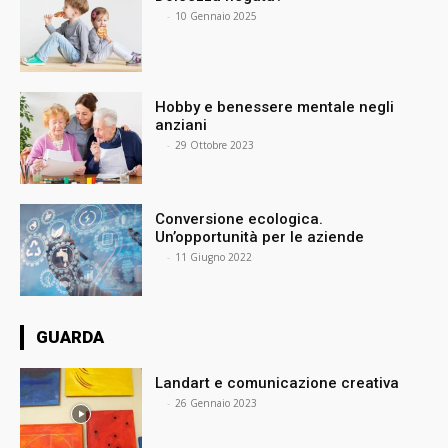
⠀
-
10 Gennaio 2025
Hobby e benessere mentale negli
anziani
⠀
-
29 Ottobre 2023
Conversione ecologica.
Un’opportunità per le aziende
⠀
-
11 Giugno 2022
GUARDA
Landart e comunicazione creativa
⠀
-
26 Gennaio 2023