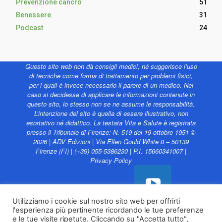
Prevenzione cancro
51
Benessere
31
Podcast
24
Questo sito web non dà consigli medici, né suggerisce l’uso
di tecniche come forma di trattamento per problemi fisici,
per i quali è invece necessario il parere di un medico. Nel
caso si decidesse di applicare le informazioni contenute in
questo sito, lo stesso non se ne assume le responsabilità.
L’intenzione del sito è quella di essere illustrativo, non
esortativo né didattico. La testata Vita e Salute è registrata
presso il Tribunale di Firenze: N. 519 del 19 ottobre 1951 ©
2026 | ADV Edizioni | Via Ellen Gould White 8 – 50139
Firenze (FI) | (+39) 055-5386230 | P.I. 15660341007 |
Privacy Policy
Utilizziamo i cookie sul nostro sito web per offrirti
l'esperienza più pertinente ricordando le tue preferenze
Vita e Salute web è
e le tue visite ripetute. Cliccando su "Accetta tutto",