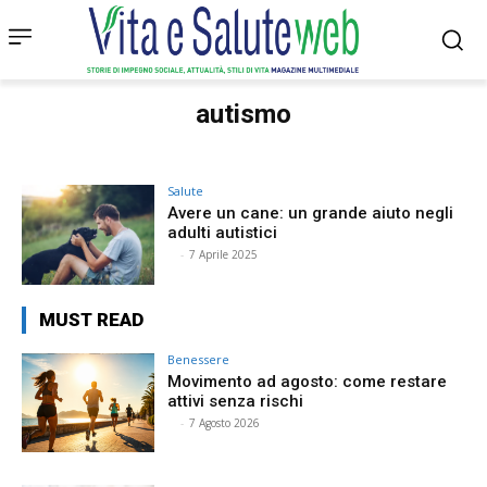
autismo
Salute
Avere un cane: un grande aiuto negli
adulti autistici
⠀
-
7 Aprile 2025
MUST READ
Benessere
Movimento ad agosto: come restare
attivi senza rischi
⠀
-
7 Agosto 2026