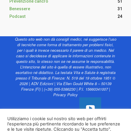
Prevenzione cancro
51
Benessere
31
Podcast
24
Questo sito web non dà consigli medici, né suggerisce l’uso
di tecniche come forma di trattamento per problemi fisici,
per i quali è invece necessario il parere di un medico. Nel
caso si decidesse di applicare le informazioni contenute in
questo sito, lo stesso non se ne assume le responsabilità.
L’intenzione del sito è quella di essere illustrativo, non
esortativo né didattico. La testata Vita e Salute è registrata
presso il Tribunale di Firenze: N. 519 del 19 ottobre 1951 ©
2026 | ADV Edizioni | Via Ellen Gould White 8 – 50139
Firenze (FI) | (+39) 055-5386230 | P.I. 15660341007 |
Privacy Policy
Utilizziamo i cookie sul nostro sito web per offrirti
l'esperienza più pertinente ricordando le tue preferenze
Vita e Salute web è
e le tue visite ripetute. Cliccando su "Accetta tutto",