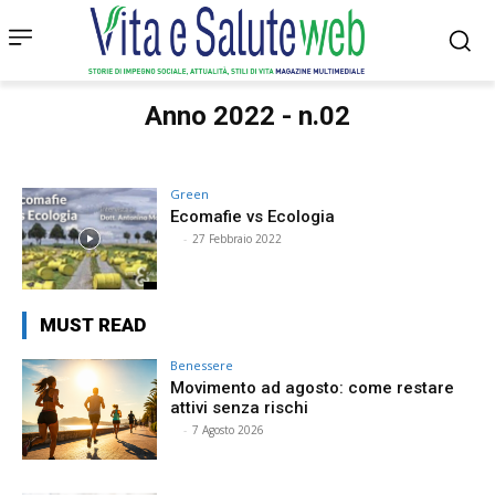
Anno 2022 - n.02
Green
Ecomafie vs Ecologia
⠀
-
27 Febbraio 2022
MUST READ
Benessere
Movimento ad agosto: come restare
attivi senza rischi
⠀
-
7 Agosto 2026