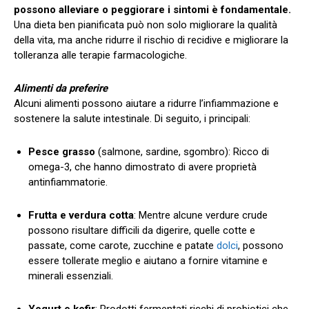
possono alleviare o peggiorare i sintomi è fondamentale.
Una dieta ben pianificata può non solo migliorare la qualità
della vita, ma anche ridurre il rischio di recidive e migliorare la
tolleranza alle terapie farmacologiche.
Alimenti da preferire
Alcuni alimenti possono aiutare a ridurre l’infiammazione e
sostenere la salute intestinale. Di seguito, i principali:
Pesce grasso
(salmone, sardine, sgombro): Ricco di
omega-3, che hanno dimostrato di avere proprietà
antinfiammatorie.
Frutta e verdura cotta
: Mentre alcune verdure crude
possono risultare difficili da digerire, quelle cotte e
passate, come carote, zucchine e patate
dolci
, possono
essere tollerate meglio e aiutano a fornire vitamine e
minerali essenziali.
Yogurt e kefir
: Prodotti fermentati ricchi di probiotici che